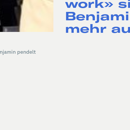
work» si
Benjami
mehr au
enjamin pendelt