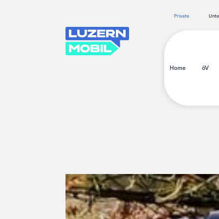
Private
Unt
Home
öV