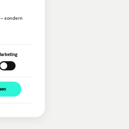
 – sondern
arketing
ssen