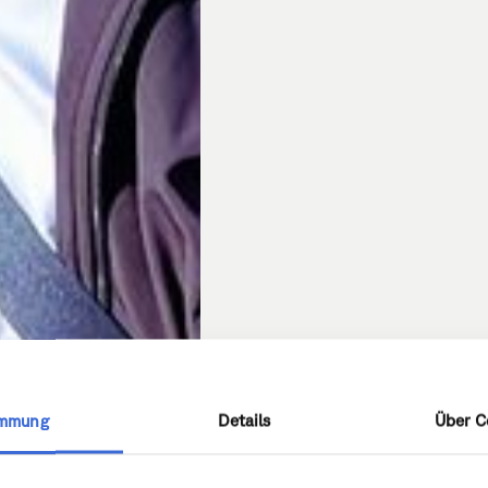
immung
Details
Über C