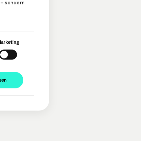
 – sondern
arketing
ssen