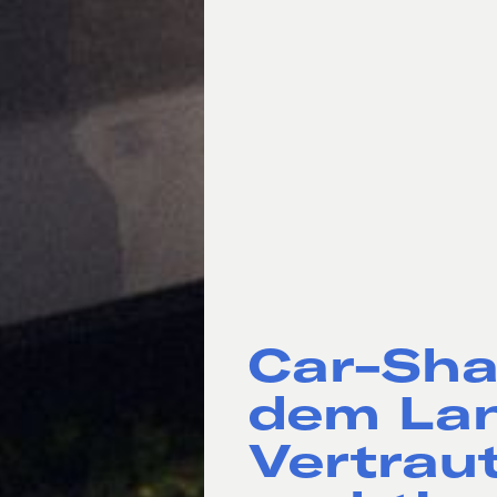
Car-Sha
dem Lan
Vertraut