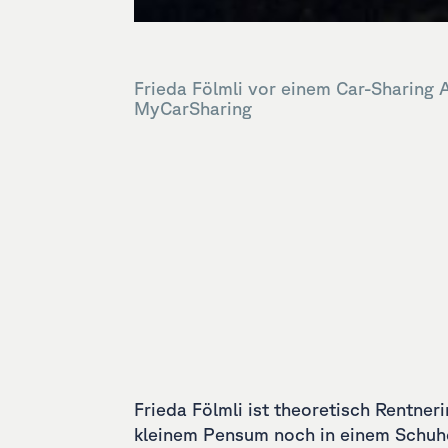
Frieda Fölmli vor einem Car-Sharing 
MyCarSharing
Frieda Fölmli ist theoretisch Rentneri
eigenes Auto zu haben. Aber mit dem Ges
kleinem Pensum noch in einem Schuhc
notwendigen Fahrten mit meinen be