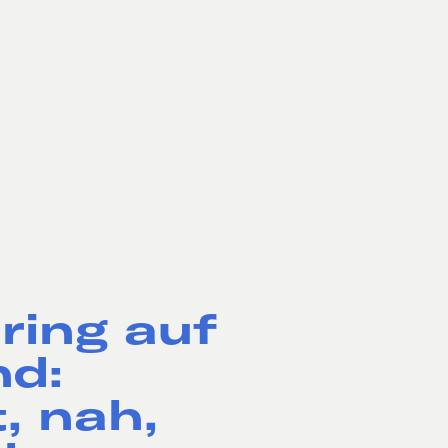
ring auf
d:
, nah,