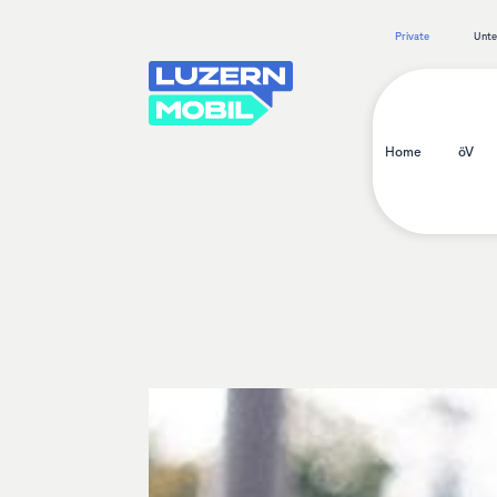
Private
Unt
Home
öV