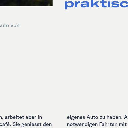
praktis
Auto von
n, arbeitet aber in
chäft und teilweise
afé. Sie geniesst den
tagten Eltern war es