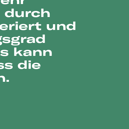
 durch
eriert und
gsgrad
as kann
ss die
n.