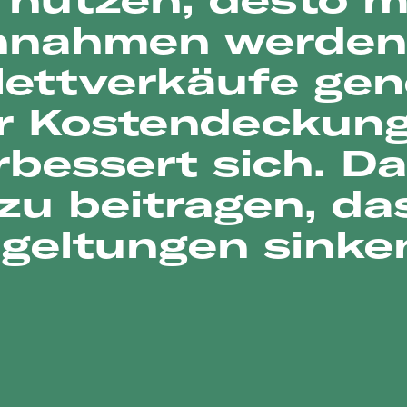
nnahmen werden
llettverkäufe gen
r Kostendeckun
rbessert sich. D
zu beitragen, da
geltungen sinke