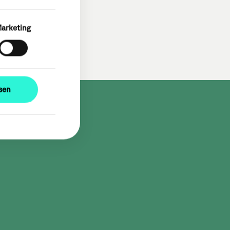
arketing
ssen