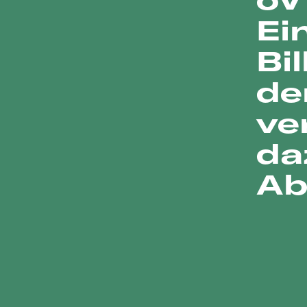
Ei
Bi
de
ve
da
Ab