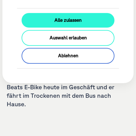
Alle zulassen
Auswahl erlauben
Am Morgen konnte Beat noch im
Ablehnen
Trockenen mit dem E-Bike von Kriens nach
Littau radeln. Nachmittags hat's dann
ordentlich geregnet. Deshalb übernachtet
Beats E-Bike heute im Geschäft und er
fährt im Trockenen mit dem Bus nach
Hause.