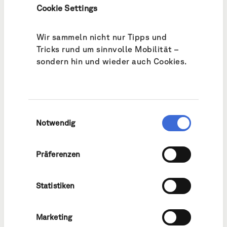
Cookie Settings
Wir sammeln nicht nur Tipps und
Tricks rund um sinnvolle Mobilität –
sondern hin und wieder auch Cookies.
Zu viel ist zu viel: Nach der Arbeit reist Beat mit dem Bus
nach Hause.
Einwilligungsauswahl
Einmal hin mit E-Bike und retour
Notwendig
mit Bus, bitte
Präferenzen
Statistiken
Marketing