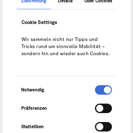
Zustimmung
Details
Über Cookies
Cookie Settings
Wir sammeln nicht nur Tipps und
Tricks rund um sinnvolle Mobilität –
sondern hin und wieder auch Cookies.
Damit Nicole und Runa nicht pflotschnass beim Kinderarzt
ankommen.
Einwilligungsauswahl
Schlechtwettervariante: Car-
Notwendig
Sharing
Präferenzen
Statistiken