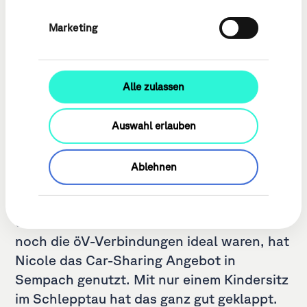
Marketing
Alle zulassen
Auswahl erlauben
Seit Beginn der Challenge ist Nicole und
Ablehnen
Familie vorwiegend mit öV oder E-Bike
unterwegs. Das passt nicht immer. Weil für
den Kinderarztbesuch weder das Wetter
noch die öV-Verbindungen ideal waren, hat
Nicole das Car-Sharing Angebot in
Sempach genutzt. Mit nur einem Kindersitz
im Schlepptau hat das ganz gut geklappt.