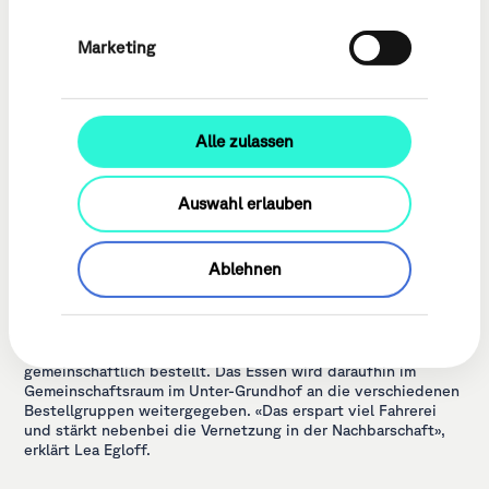
Marketing
Alle zulassen
Auswahl erlauben
In der Siedlung Unter-Grundhof in Emmen bieten acht
Besitzerschaften rund 65 Wohnungen und 8 Ateliers an. Mit
Ablehnen
einem ganzheitlichen Lebensraum will die Siedlung die
Konsum- und Mobilitätsbedürfnisse der Bewohner:innen
reduzieren. Dazu gehört ein Car-Sharing, aber auch
unbekanntere Konzepte wie eine Foodcoop. Für die
Foodcoop werden vier mal jährlich grosse Mengen an Essen
gemeinschaftlich bestellt. Das Essen wird daraufhin im
Gemeinschaftsraum im Unter-Grundhof an die verschiedenen
Bestellgruppen weitergegeben. «Das erspart viel Fahrerei
und stärkt nebenbei die Vernetzung in der Nachbarschaft»,
erklärt Lea Egloff.